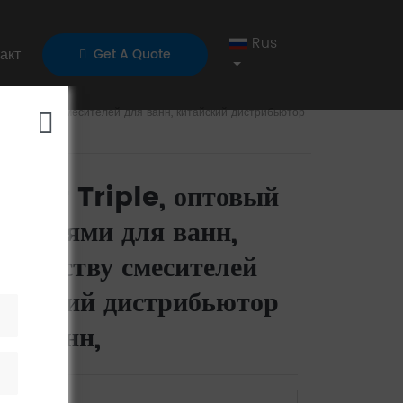
Rus
акт
Get A Quote
роизводству смесителей для ванн, китайский дистрибьютор
cker Triple, оптовый
сителями для ванн,
изводству смесителей
итайский дистрибьютор
ля ванн,