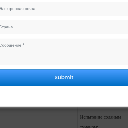
Модель №:
Материал:
Гарантия:
Марка:
Картридж:
Submit
Сертификат:
Минимальный заказ:
Испытание соляным
туманом: