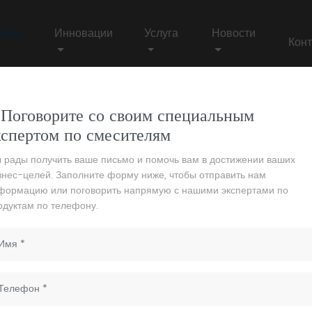
укты
Инновации
Услуга
Новости
Конт
G04831 Rocker Triple, оптовый торговец смесителями для ванн, завод по п
Поговорите со своим специальным
кспертом по смесителям
DG04831 Ro
 рады получить ваше письмо и помочь вам в достижении ваших
торговец сме
знес-целей. Заполните форму ниже, чтобы отправить нам
формацию или поговорить напрямую с нашими экспертами по
завод по про
одуктам по телефону.
для ванн, к
смесителей д