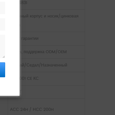
DG04831
латунный корпус и носик/цинковая
ручка
5 лет гарантии
ЦЕЛЬ, поддержка ODM/OEM
Ванхай/Седал/Назначенный
ISO9001 CE КС
10 ШТ
АСС 24H / НСС 200H