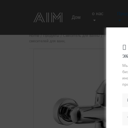
о нас
Прод
Дом
Home
/
Продукты
/
Смеситель для ванны
/
Настенный
/ D
смесителей для ванн,
э
AIM
Мы
би
ин
пр