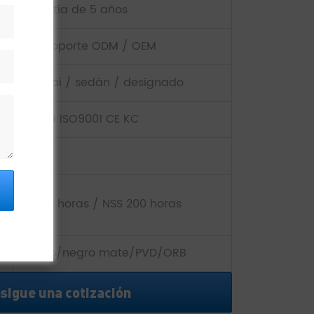
Garantía de 5 años
Aim, soporte ODM / OEM
Wanhai / sedán / designado
Norma ISO9001 CE KC
10
Ass 24 horas / NSS 200 horas
Cromo/negro mate/PVD/ORB
sigue una cotización