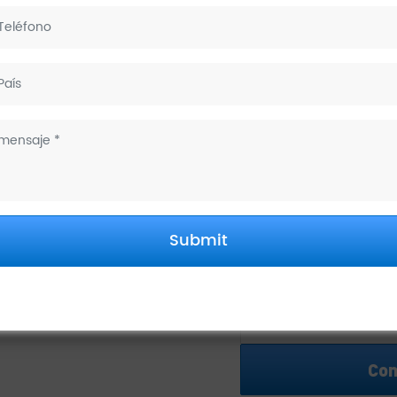
Garantía:
Marca:
Cartucho de tinta:
Certificado:
Lote inicial mínimo:
Submit
Prueba de niebla
salina:
Color:
Con