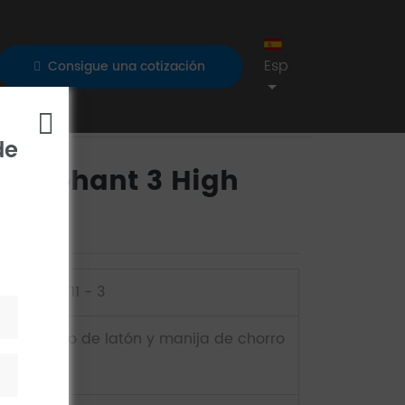
Esp
Consigue una cotización
de
3 Elephant 3 High
e
DG04711 - 3
Cuerpo de latón y manija de chorro
/ Zinc