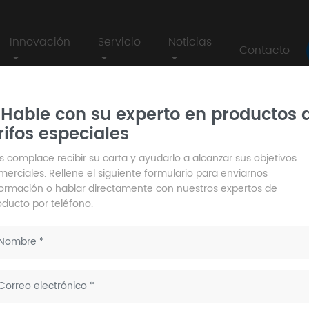
Innovación
Servicio
Noticias
Contacto
 Dg04711 - 3 Elephant 3 High single Hole
Hable con su experto en productos 
rifos especiales
Dg04711 - 
single Hol
s complace recibir su carta y ayudarlo a alcanzar sus objetivos
merciales. Rellene el siguiente formulario para enviarnos
formación o hablar directamente con nuestros expertos de
oducto por teléfono.
Modelo no:
Tela: