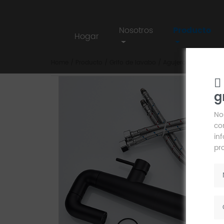
Nosotros
Producto
Hogar
Home
/
Producto
/
Grifo de lavabo
/
Agujero único alto
/
g
AIM
No
co
in
pr