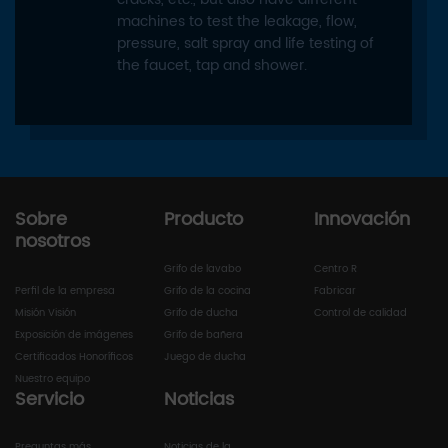
machines to test the leakage, flow,
pressure, salt spray and life testing of
the faucet, tap and shower.
Sobre
Producto
Innovación
nosotros
Grifo de lavabo
Centro R
Perfil de la empresa
Grifo de la cocina
Fabricar
Misión Visión
Grifo de ducha
Control de calidad
Exposición de imágenes
Grifo de bañera
Certificados Honoríficos
Juego de ducha
Nuestro equipo
Servicio
Noticias
Preguntas más
Noticias de la