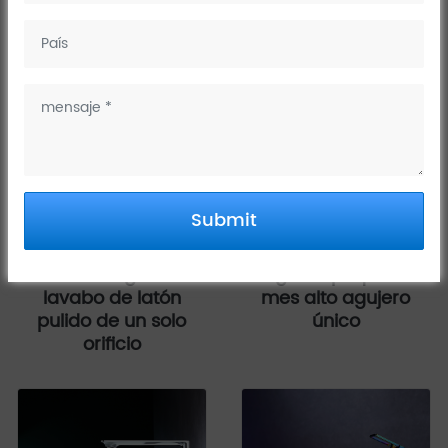
Producto
Submit
DG01110 A6 grifos de
Dg01211 pequeño
lavabo de latón
mes alto agujero
pulido de un solo
único
orificio