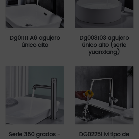
Dg01111 A6 agujero
Dg003103 agujero
único alto
único alto (serie
yuanxiang)
Serie 360 grados -
DG02251 M tipo de