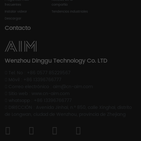
frecuentes
compañía
Instalar videor
Tendencias industriales
Descargar
Contacto
Wenzhou Dinggu Technology Co. LTD
Tel. No : +86 0577 85229567
Móvil : +86 13396766777
Correo electrónico : aim@cn-aim.com
Sitio web : www.cn-aim.com
whatsapp : +86 13396766777
DIRECCIÓN : Avenida Jinhai, n.° 850, calle Xinghai, distrito
de Longwan, ciudad de Wenzhou, provincia de Zhejiang