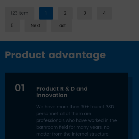
123 Item
1
2
3
4
5
Next
Last
Product advantage
01
Product R & D and
Innovation
We have more than 30+ faucet R&D
personnel, all of them are
professionals who have worked in the
bathroom field for many years, no
matter from the internal structure,