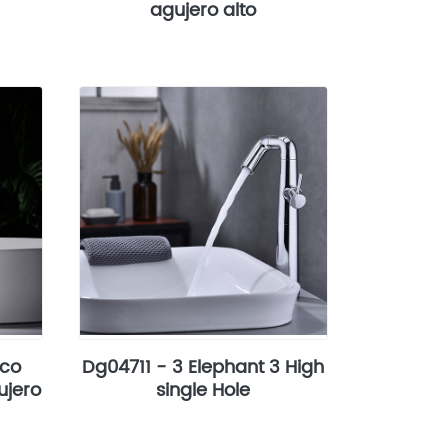
agujero alto
rco
Dg04711 - 3 Elephant 3 High
ujero
single Hole