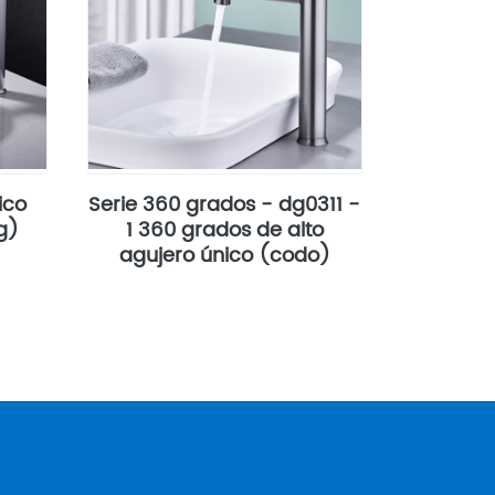
ico
Serie 360 grados - dg0311 -
g)
1 360 grados de alto
agujero único (codo)