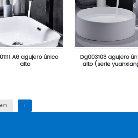
01111 A6 agujero único
Dg003103 agujero ún
alto
alto (serie yuanxian
Item
1