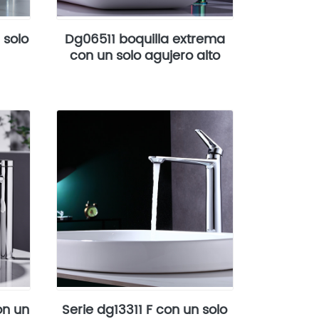
 solo
Dg06511 boquilla extrema
con un solo agujero alto
on un
Serie dg13311 F con un solo