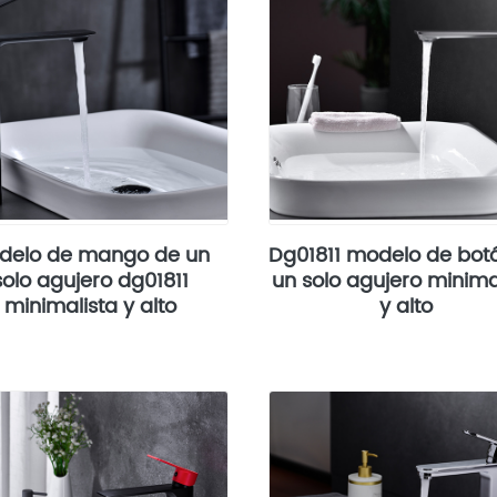
delo de mango de un
Dg01811 modelo de bot
solo agujero dg01811
un solo agujero minima
minimalista y alto
y alto