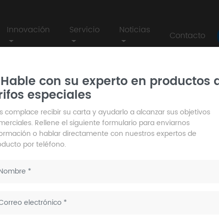
Innovación
Servicio
Noticias
Contacto
mpotrado
/ DG202-2 proveedor de juego de ducha cromado oculto de do
Hable con su experto en productos 
rifos especiales
DG202-2 pr
ducha cro
s complace recibir su carta y ayudarlo a alcanzar sus objetivos
merciales. Rellene el siguiente formulario para enviarnos
botones
formación o hablar directamente con nuestros expertos de
oducto por teléfono.
Modelo no:
D
c
Tela: