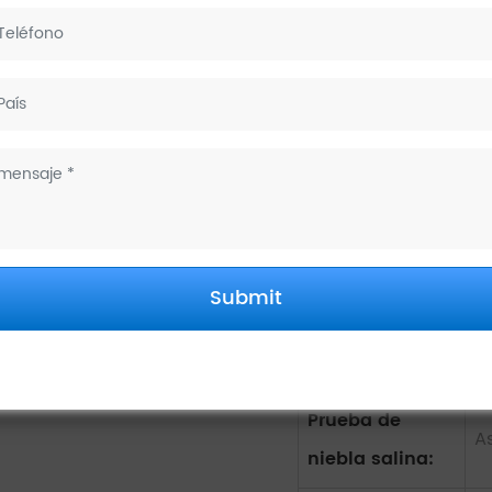
de
Garantía:
G
Marca:
A
Cartucho de
W
tinta:
Certificado:
N
Submit
Lote inicial
10
mínimo:
Prueba de
A
niebla salina: