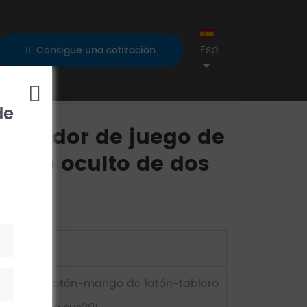
Esp
Consigue una cotización
s botones
de
oveedor de juego de
mado oculto de dos
G202-2
uerpo de latón-mango de latón-tablero