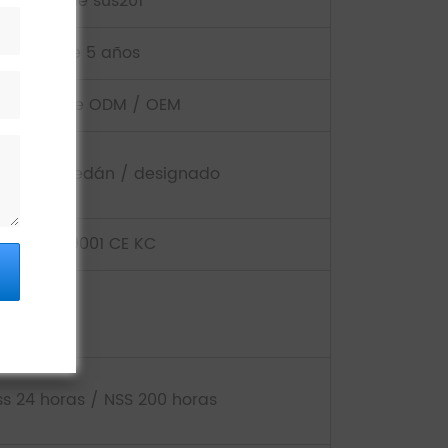
 superficie sus201
arantía de 5 años
im, soporte ODM / OEM
anhai / sedán / designado
orma ISO9001 CE KC
ss 24 horas / NSS 200 horas