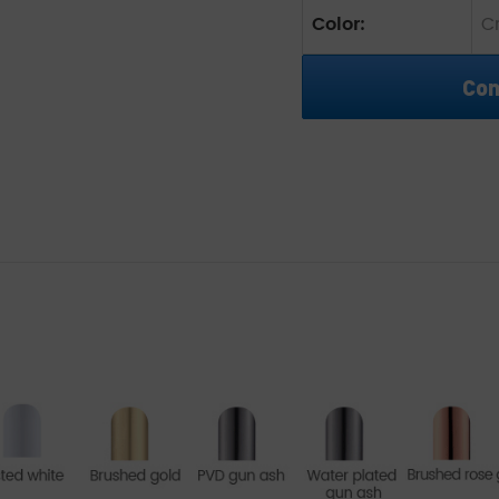
Color:
C
Con