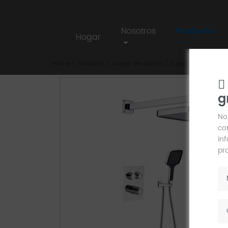
Nosotros
Producto
Hogar
Home
/
Producto
/
Juego de ducha
/
Juego de ducha e
g
AIM
No
co
in
pr