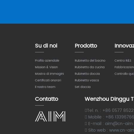
Su di noi
Prodotto
Innova
Profilo aziendale
Rubinetto del bacino
Centro R&S
Mission & Vision
Rubinetto da cucina
Fabbricazion
Mostra di immagini
Rubinetto doccia
Controllo qua
Certificati onorari
Rubinetto vasca
Il nostro team
Set doccia
Contatto
Wenzhou Dinggu Te
Tel. n. : +86 0577 852
Mobile : +86 1339676
E-mail : aim@cn-aim
Sito web : www.cn-ai