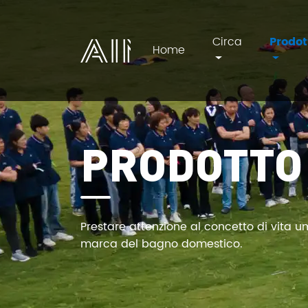
Circa
Prodot
Home
AIM
PRODOTTO
Prestare attenzione al concetto di vita 
marca del bagno domestico.