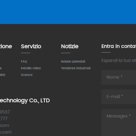
zione
Servizio
Notizie
Entra in conta
Espandi la tua at
FAQ
Notizie aziendali
e
Installa video
Tendenze industriali
lità
Scarica
chnology Co., LTD
29567
6777
.com
m.com