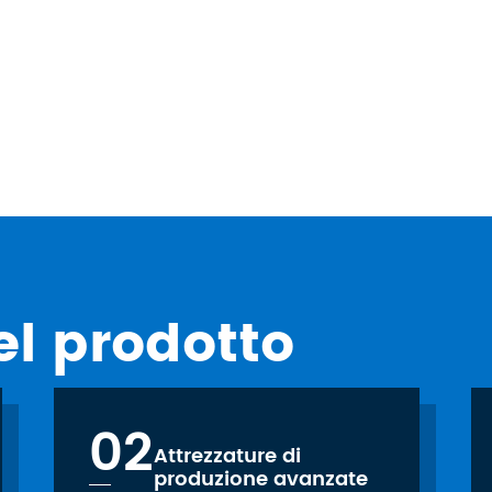
l prodotto
02
Attrezzature di
produzione avanzate