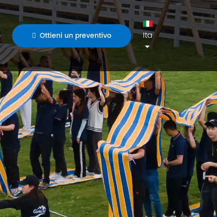
o
Ita
Ottieni un preventivo