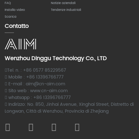
FAQ
Notizie aziendali
Installa video
Tendenze industriali
Scarica
Contatto
Wenzhou Dinggu Technology Co., LTD
Tel. n. : +86 0577 85229567
Mobile : +86 13396766777
E-mail : aim@cn-aim.com
Sito web : www.cn-aim.com
whatsapp : +86 13396766777
Indirizzo: No. 850, Jinhai Avenue, Xinghai Street, Distretto di
Longwan, Città di Wenzhou, Provincia di Zhejiang