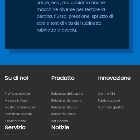
crepe, ecc., ma abbiamo anche
macchine diverse per testare la
perdita, flusso, pressione, spruzzo di
sale e test di vita del rubinetto,
rubinetto e doccia.
Su di noi
Prodotto
Innovazione
Profilo aziendale
Rubinetto del bacino
Centro R&S
Mission & Vision
Rubinetto da cucina
Fabbricazione
Mostra di immagini
Rubinetto doccia
Controllo qualità
Certificati onorari
Rubinetto vasca
Il nostro team
Set doccia
Servizio
Notizie