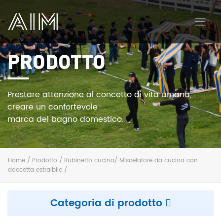
PRODOTTO
AIM
Prestare attenzione al concetto di vita umana,
creare un confortevole
marca del bagno domestico.
Home
/
Prodotto
/
Rubinetto cucina​
/
Miscelatore da cucina con
doccetta estraibile
/
Categoria di prodotto