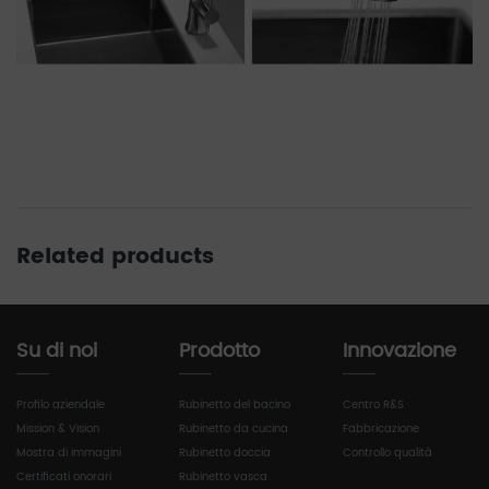
Related products
Su di noi
Prodotto
Innovazione
Profilo aziendale
Rubinetto del bacino
Centro R&S
Mission & Vision
Rubinetto da cucina
Fabbricazione
Mostra di immagini
Rubinetto doccia
Controllo qualità
Certificati onorari
Rubinetto vasca