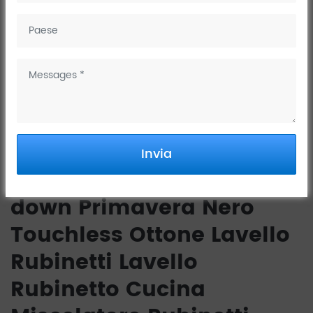
Invia
JY-8826 pull-out/pull-
down Primavera Nero
Touchless Ottone Lavello
Rubinetti Lavello
Rubinetto Cucina