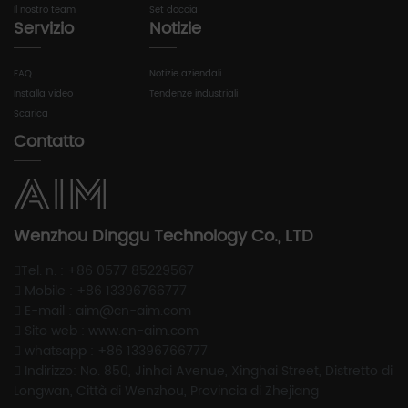
Il nostro team
Set doccia
Servizio
Notizie
FAQ
Notizie aziendali
Installa video
Tendenze industriali
Scarica
Contatto
Wenzhou Dinggu Technology Co., LTD
Tel. n. : +86 0577 85229567
Mobile : +86 13396766777
E-mail : aim@cn-aim.com
Sito web : www.cn-aim.com
whatsapp : +86 13396766777
Indirizzo: No. 850, Jinhai Avenue, Xinghai Street, Distretto di
Longwan, Città di Wenzhou, Provincia di Zhejiang