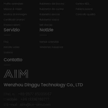
Profilo aziendale
Rubinetto del bacino
Centro R&S
Mission & Vision
Rubinetto da cucina
Fabbricazione
Mostra di immagini
Rubinetto doccia
Controllo qualità
Certificati onorari
Rubinetto vasca
Il nostro team
Set doccia
Servizio
Notizie
FAQ
Notizie aziendali
Installa video
Tendenze industriali
Scarica
Contatto
Wenzhou Dinggu Technology Co., LTD
Tel. n. : +86 0577 85229567
Mobile : +86 13396766777
E-mail : aim@cn-aim.com