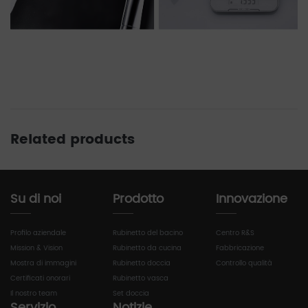
Related products
Su di noi
Prodotto
Innovazione
Profilo aziendale
Rubinetto del bacino
Centro R&S
Mission & Vision
Rubinetto da cucina
Fabbricazione
Mostra di immagini
Rubinetto doccia
Controllo qualità
Certificati onorari
Rubinetto vasca
Il nostro team
Set doccia
Servizio
Notizie