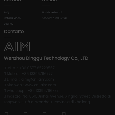
FAQ
Notizie aziendali
Installa video
Tendenze industriali
Scarica
Contatto
Wenzhou Dinggu Technology Co., LTD
Tel. n. : +86 0577 85229567
Mobile : +86 13396766777
E-mail : aim@cn-aim.com
Sito web : www.cn-aim.com
whatsapp : +86 13396766777
Indirizzo: No. 850, Jinhai Avenue, Xinghai Street, Distretto di
Longwan, Città di Wenzhou, Provincia di Zhejiang