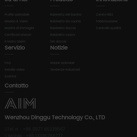
Profilo aziendale
Rubinetto del bacino
Centro R&S
Mission & Vision
Rubinetto da cucina
Fabbricazione
Mostra di immagini
Rubinetto doccia
Controllo qualità
Certificati onorari
Rubinetto vasca
Il nostro team
Set doccia
Servizio
Notizie
FAQ
Notizie aziendali
Installa video
Tendenze industriali
Scarica
Contatto
Wenzhou Dinggu Technology Co., LTD
Tel. n. : +86 0577 85229567
Mobile : +86 13396766777