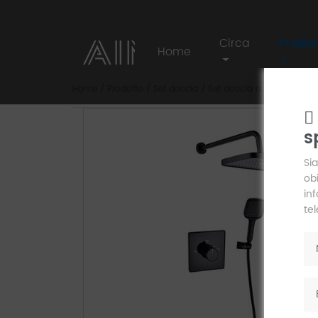
Circa
Prodot
Home
Home
/
Prodotto
/
Set doccia
/
Set doccia a scomparsa
/
s
AIM
Sia
obi
in
te