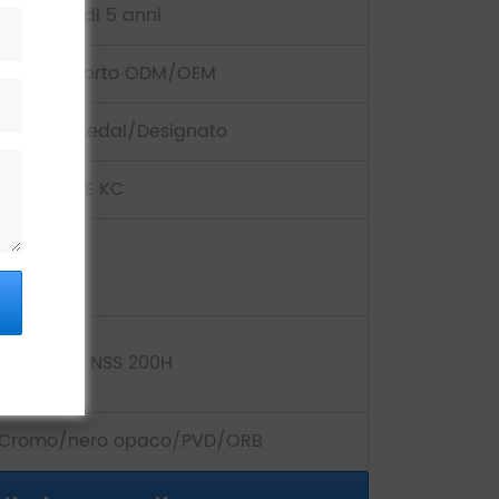
Garanzia di 5 anni
AIM, supporto ODM/OEM
Wanhai/Sedal/Designato
ISO9001 CE KC
10 PZ
ASS 24H / NSS 200H
Cromo/nero opaco/PVD/ORB