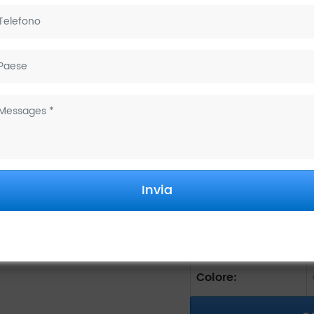
Garanzia:
Marca:
Cartuccia:
Certificato:
Quantità minima
d'ordine:
Invia
Prova a spruzzo
di sale:
Colore: