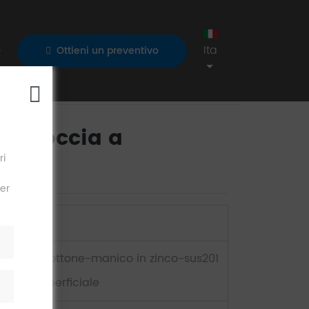
o
Ita
Ottieni un preventivo
et doccia a
a
ri
per
DG01810
Corpo in ottone-manico in zinco-sus201
bordo superficiale