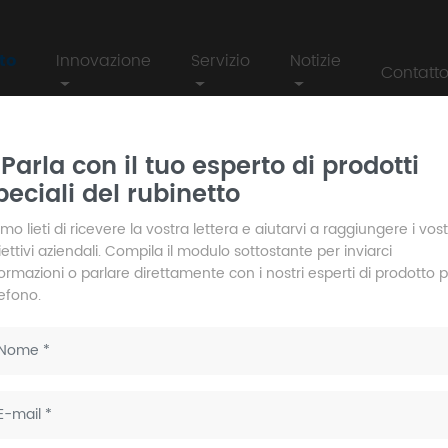
to
Innovazione
Servizio
Notizie
Contatt
 DG406F-1 set doccia a scomparsa
Parla con il tuo esperto di prodotti
peciali del rubinetto
DG406F-1 s
scompars
mo lieti di ricevere la vostra lettera e aiutarvi a raggiungere i vost
ettivi aziendali. Compila il modulo sottostante per inviarci
formazioni o parlare direttamente con i nostri esperti di prodotto 
lefono.
Modello n.:
Materiale: