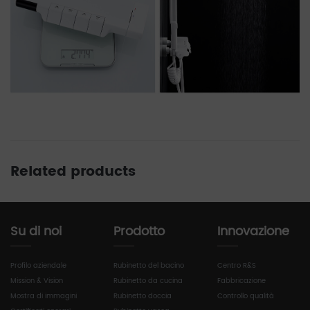
Related products
Su di noi
Prodotto
Innovazione
Profilo aziendale
Rubinetto del bacino
Centro R&S
Mission & Vision
Rubinetto da cucina
Fabbricazione
Mostra di immagini
Rubinetto doccia
Controllo qualità