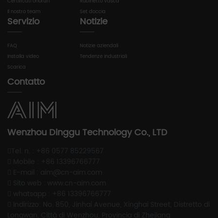
Certificati onorari
Rubinetto vasca
Il nostro team
Set doccia
Servizio
Notizie
FAQ
Notizie aziendali
Installa video
Tendenze industriali
Scarica
Contatto
Wenzhou Dinggu Technology Co., LTD
Tel. n. : +86 0577 85229567
Mobile : +86 13396766777
E-mail : aim@cn-aim.com
Sito web : www.cn-aim.com
whatsapp : +86 13396766777
Indirizzo: No. 850, Jinhai Avenue, Xinghai Street, Distretto di
Longwan, Città di Wenzhou, Provincia di Zhejiang